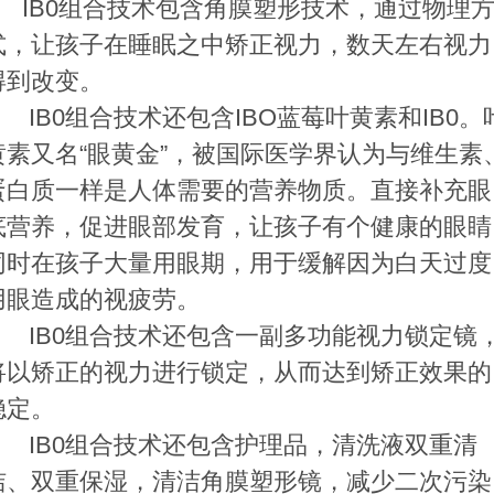
IB0组合技术包含角膜塑形技术，通过物理
式，让孩子在睡眠之中矫正视力，数天左右视力
得到改变。
IB0组合技术还包含IBO蓝莓叶黄素和IB0。
黄素又名“眼黄金”，被国际医学界认为与维生素
蛋白质一样是人体需要的营养物质。直接补充眼
底营养，促进眼部发育，让孩子有个健康的眼睛
同时在孩子大量用眼期，用于缓解因为白天过度
用眼造成的视疲劳
。
IB0组合技术还包含一副多功能视力锁定镜
将以矫正的视力进行锁定，从而达到
矫正效果的
稳定。
IB0组合技术还包含护理品，清洗液双重清
洁、
双重保湿，清洁角膜塑形镜，减少二次污染