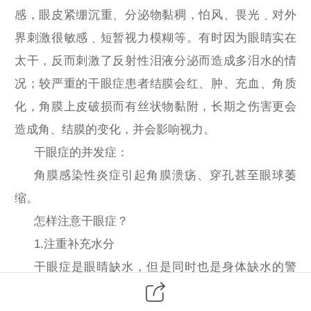
感，眼皮紧绷沉重、分泌物黏稠，怕风、畏光﹑对外
界刺激很敏感﹑短暂视力模糊等。有时因为眼睛实在
太干，反而刺激了反射性泪液分泌而造成多泪水的情
况；较严重的干眼症患者结膜会红、肿、充血、角质
化，角膜上皮破损而有丝状物黏附，长期之伤害更会
造成角、结膜的变化，并会影响视力。
干眼症的并发症：
角膜感染性炎症引起角膜溃疡、穿孔甚至眼球萎
缩。
怎样注意干眼症？
1.注重补充水分
干眼症是眼睛缺水，但是同时也是身体缺水的警
钟，所以想要减少干眼症的发生，要让身体的水分保